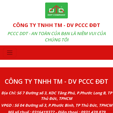
CÔNG TY TNHH TM - DV PCCC ĐĐT
PCCC DDT - AN TOÀN CỦA BẠN LÀ NIỀM VUI CỦA
CHÚNG TÔI
CÔNG TY TNHH TM - DV PCCC ĐĐT
Địa Chỉ: Số 7 Đường số 3, KDC Tăng Phú, P.Phước Long B, TP
Thủ Đức, TPHCM
VPGD : Số 04 Đường số 3, P.Phước Bình, TP Thủ Đức, TPHCM
Mã số thuế : 0316419372 - Điện thoại : 0931 439 879