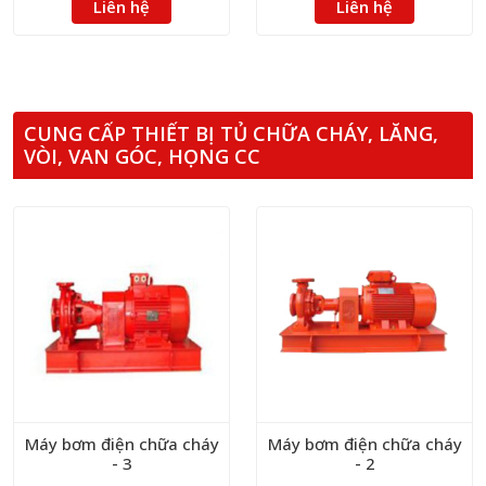
Liên hệ
Liên hệ
CUNG CẤP THIẾT BỊ TỦ CHỮA CHÁY, LĂNG,
VÒI, VAN GÓC, HỌNG CC
Máy bơm điện chữa cháy
Máy bơm điện chữa cháy
- 3
- 2