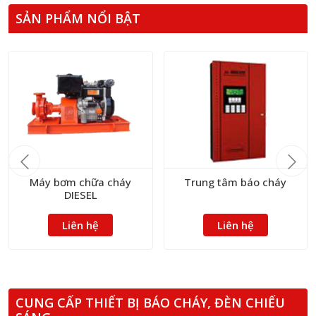
SẢN PHẨM NỔI BẬT
Máy bơm chữa cháy
Trung tâm báo cháy
DIESEL
Liên hệ
Liên hệ
CUNG CẤP THIẾT BỊ BÁO CHÁY, ĐÈN CHIẾU