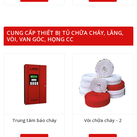
CUNG CẤP THIẾT BỊ TỦ CHỮA CHÁY, LĂNG,
VÒI, VAN GÓC, HỌNG CC
Trung tâm báo cháy
Vòi chữa cháy - 2